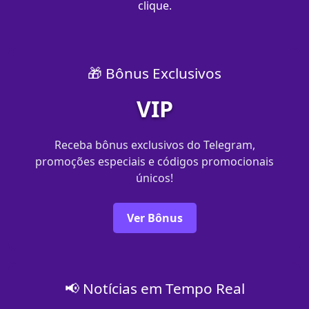
clique.
🎁 Bônus Exclusivos
VIP
Receba bônus exclusivos do Telegram,
promoções especiais e códigos promocionais
únicos!
Ver Bônus
📢 Notícias em Tempo Real