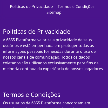
Políticas de Privacidade
Termos e Condições
Sitemap
Políticas de Privacidade
A 6855 Plataforma valoriza a privacidade de seus
usuários e está empenhada em proteger todas as
informações pessoais fornecidas durante o uso de
nossos canais de comunicação. Todos os dados
coletados são utilizados exclusivamente para fins de
melhoria contínua da experiência de nossos jogadores.
Termos e Condições
Os usuários da 6855 Plataforma concordam em