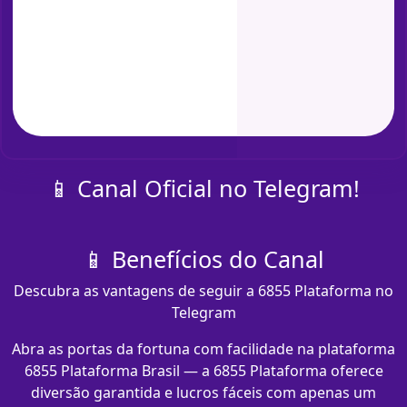
📱 Canal Oficial no Telegram!
📱 Benefícios do Canal
Descubra as vantagens de seguir a 6855 Plataforma no
Telegram
Abra as portas da fortuna com facilidade na plataforma
6855 Plataforma Brasil — a 6855 Plataforma oferece
diversão garantida e lucros fáceis com apenas um