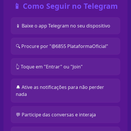
📱 Como Seguir no Telegram
📱 Baixe o app Telegram no seu dispositivo
🔍 Procure por "@6855 PlataformaOficial"
👆 Toque em "Entrar" ou "Join"
🔔 Ative as notificações para não perder
nada
💬 Participe das conversas e interaja