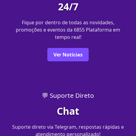
24/7
Fique por dentro de todas as novidades,
promoções e eventos da 6855 Plataforma em
tempo real!
Ver Notícias
💬 Suporte Direto
Chat
Suporte direto via Telegram, respostas rápidas e
atendimento personalizado!