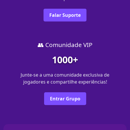
Falar Suporte
👥 Comunidade VIP
1000+
Junte-se a uma comunidade exclusiva de
jogadores e compartilhe experiências!
Entrar Grupo