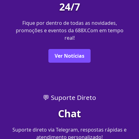
24/7
Fique por dentro de todas as novidades,
promoções e eventos da 688X.Com em tempo
real!
Ver Notícias
💬 Suporte Direto
Chat
Suporte direto via Telegram, respostas rápidas e
atendimento personalizado!