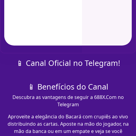
📱 Canal Oficial no Telegram!
📱 Benefícios do Canal
Descubra as vantagens de seguir a 688X.Com no
Telegram
Aproveite a elegância do Bacará com crupiês ao vivo
distribuindo as cartas. Aposte na mão do jogador, na
mão da banca ou em um empate e veja se você