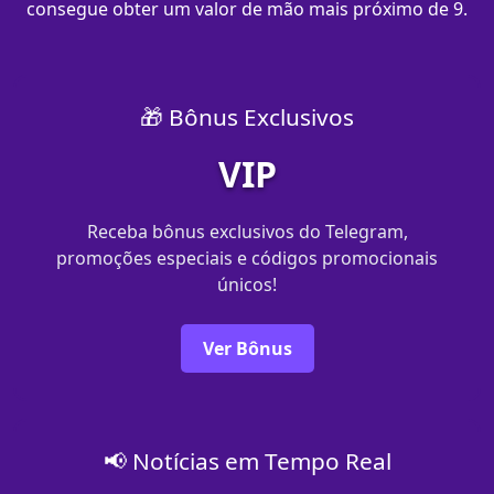
consegue obter um valor de mão mais próximo de 9.
🎁 Bônus Exclusivos
VIP
Receba bônus exclusivos do Telegram,
promoções especiais e códigos promocionais
únicos!
Ver Bônus
📢 Notícias em Tempo Real