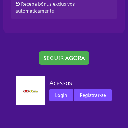
🎁 Receba bônus exclusivos
automaticamente
SEGUIR AGORA
Acessos
Login
Registrar-se