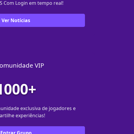
S Com Login em tempo real!
Ver Notícias
Comunidade VIP
1000+
unidade exclusiva de jogadores e
rtilhe experiências!
Entrar Grupo