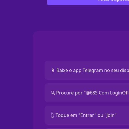
📱 Baixe o app Telegram no seu disp
🔍 Procure por "@68S Com LoginOfic
👆 Toque em "Entrar" ou "Join"