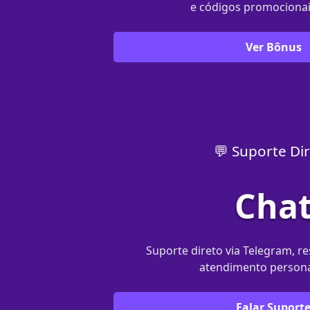
e códigos promocionai
Ver Bônus
💬 Suporte Di
Cha
Suporte direto via Telegram, r
atendimento persona
Falar Suport