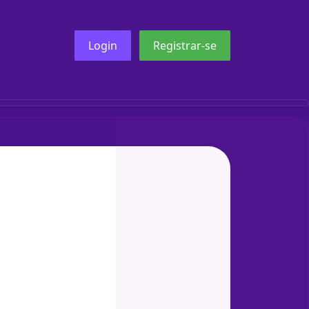
Login
Registrar-se