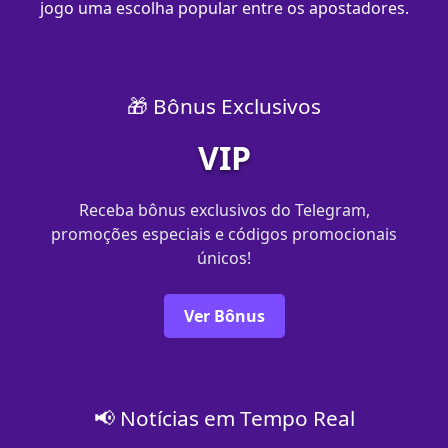
jogo uma escolha popular entre os apostadores.
🎁 Bônus Exclusivos
VIP
Receba bônus exclusivos do Telegram,
promoções especiais e códigos promocionais
únicos!
Ver Bônus
📢 Notícias em Tempo Real