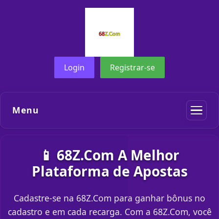
Login
Registrar-se
Menu
📱 68Z.Com A Melhor
Plataforma de Apostas
Cadastre-se na 68Z.Com para ganhar bônus no
cadastro e em cada recarga. Com a 68Z.Com, você