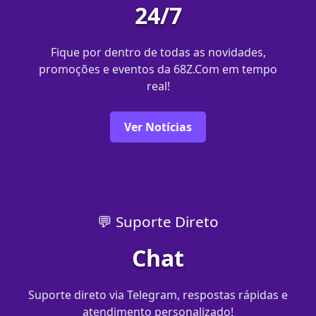
24/7
Fique por dentro de todas as novidades,
promoções e eventos da 68Z.Com em tempo
real!
Ver Notícias
💬 Suporte Direto
Chat
Suporte direto via Telegram, respostas rápidas e
atendimento personalizado!