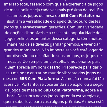
imersão total, fazendo com que a experiência de jogos
de mesa online seja cada vez mais próxima da real. Em
resumo, os jogos de mesa do
6BB Com Plataforma
ilustram a versatilidade e o apelo duradouro destes
jogos que atravessaram gerações. Com uma variedade
de opções disponíveis e a crescente popularidade dos
jogos online, os amantes dessa categoria têm muitas
maneiras de se divertir, ganhar prêmios, e vivenciar
grandes momentos. Não importa se você está jogando
por diversão ou desafiando seus amigos, os jogos de
mesa serão sempre uma escolha emocionante para
quem aprecia um bom desafio. Prepare-se para dar o
seu melhor e entrar no mundo vibrante dos jogos de
mesa no
6BB Com Plataforma
. A emoção nunca foi tão
acessível! Portanto, se você ainda não explorou a seção
de jogos de mesa no
6BB Com Plataforma
, agora é a
hora! Descubra novos jogos, aprenda estratégias e,
quem sabe, leve para casa alguns prêmios. A mesa está