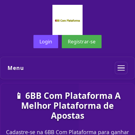
Login
Registrar-se
Menu
📱 6BB Com Plataforma A
Melhor Plataforma de
Apostas
Cadastre-se na 6BB Com Plataforma para ganhar