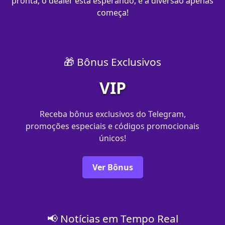
pronta, o dealer está esperando, e a diversão apenas
começa!
🎁 Bônus Exclusivos
VIP
Receba bônus exclusivos do Telegram,
promoções especiais e códigos promocionais
únicos!
Ver Bônus
📢 Notícias em Tempo Real