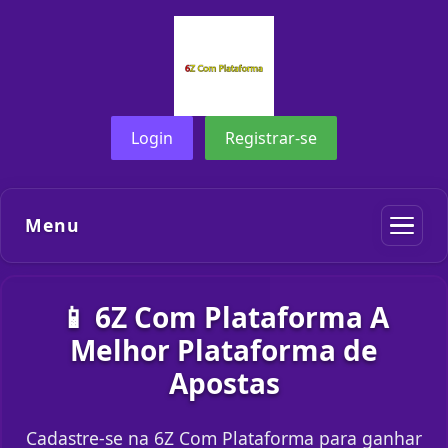
Login
Registrar-se
Menu
📱 6Z Com Plataforma A
Melhor Plataforma de
Apostas
Cadastre-se na 6Z Com Plataforma para ganhar