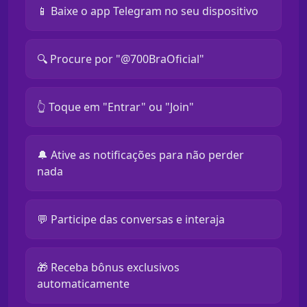
📱 Baixe o app Telegram no seu dispositivo
🔍 Procure por "@700BraOficial"
👆 Toque em "Entrar" ou "Join"
🔔 Ative as notificações para não perder
nada
💬 Participe das conversas e interaja
🎁 Receba bônus exclusivos
automaticamente