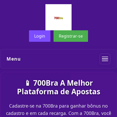
Login
Registrar-se
Menu
📱 700Bra A Melhor
Plataforma de Apostas
Cadastre-se na 700Bra para ganhar bônus no
cadastro e em cada recarga. Com a 700Bra, você