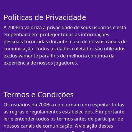
Políticas de Privacidade
A 700Bra valoriza a privacidade de seus usuários e está
empenhada em proteger todas as informações
pessoais fornecidas durante o uso de nossos canais de
comunicação. Todos os dados coletados são utilizados
exclusivamente para fins de melhoria contínua da
experiência de nossos jogadores.
Termos e Condições
Os usuários da 700Bra concordam em respeitar todas
as regras e regulamentos estabelecidos. É importante
ler e entender todos os termos antes de participar de
nossos canais de comunicação. A violação destes