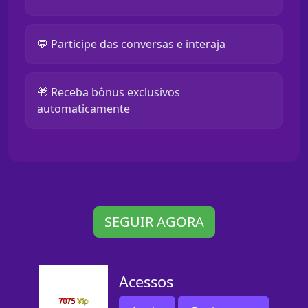
💬 Participe das conversas e interaja
🎁 Receba bônus exclusivos
automaticamente
SEGUIR AGORA
Acessos