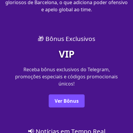
gloriosos de Barcelona, o que adiciona poder ofensivo
e apelo global ao time.
🎁 Bônus Exclusivos
VIP
Receba bônus exclusivos do Telegram,
promoções especiais e códigos promocionais
únicos!
Ver Bônus
📢 Notícias em Tempo Real