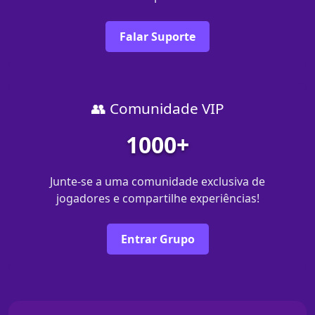
Falar Suporte
👥 Comunidade VIP
1000+
Junte-se a uma comunidade exclusiva de
jogadores e compartilhe experiências!
Entrar Grupo