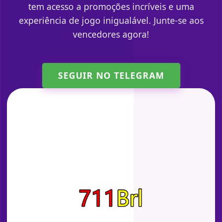
tem acesso a promoções incríveis e uma
experiência de jogo inigualável. Junte-se aos
vencedores agora!
SEGUIR NO TELEGRAM