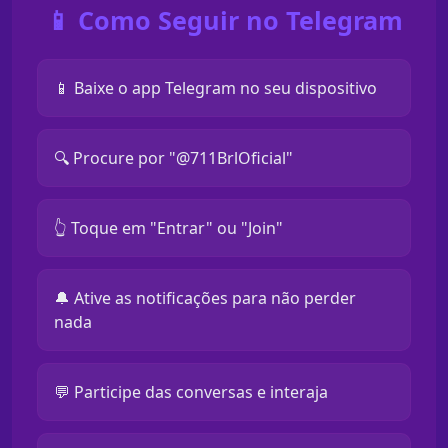
📱 Como Seguir no Telegram
📱 Baixe o app Telegram no seu dispositivo
🔍 Procure por "@711BrlOficial"
👆 Toque em "Entrar" ou "Join"
🔔 Ative as notificações para não perder
nada
💬 Participe das conversas e interaja