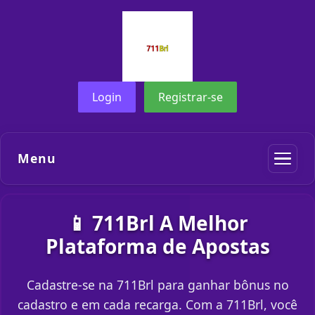
Login
Registrar-se
Menu
📱 711Brl A Melhor
Plataforma de Apostas
Cadastre-se na 711Brl para ganhar bônus no
cadastro e em cada recarga. Com a 711Brl, você