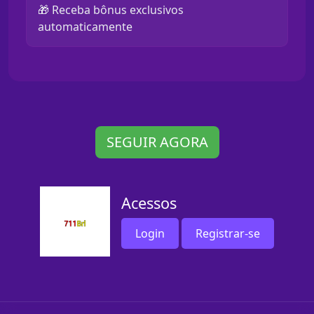
🎁 Receba bônus exclusivos
automaticamente
SEGUIR AGORA
Acessos
Login
Registrar-se