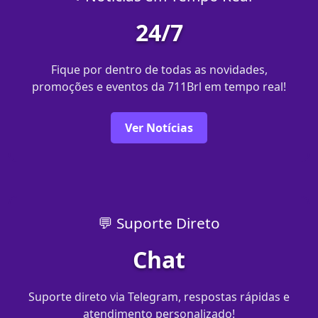
24/7
Fique por dentro de todas as novidades,
promoções e eventos da 711Brl em tempo real!
Ver Notícias
💬 Suporte Direto
Chat
Suporte direto via Telegram, respostas rápidas e
atendimento personalizado!