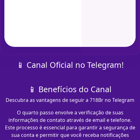
📱 Canal Oficial no Telegram!
📱 Benefícios do Canal
Descubra as vantagens de seguir a 718Br no Telegram
O quarto passo envolve a verificação de suas
informações de contato através de email e telefone.
Este processo é essencial para garantir a segurança de
sua conta e permitir que você receba notificações