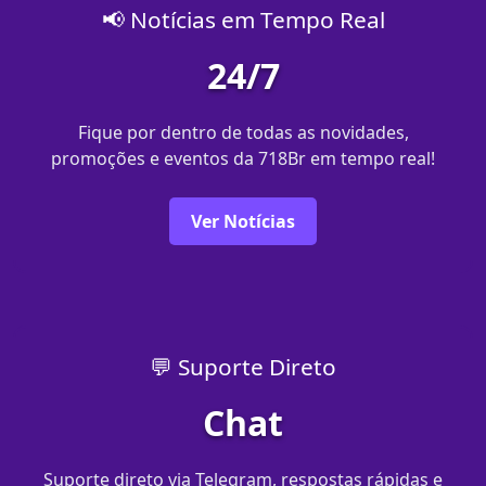
📢 Notícias em Tempo Real
24/7
Fique por dentro de todas as novidades,
promoções e eventos da 718Br em tempo real!
Ver Notícias
💬 Suporte Direto
Chat
Suporte direto via Telegram, respostas rápidas e