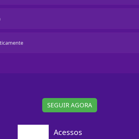
a
aticamente
SEGUIR AGORA
Acessos