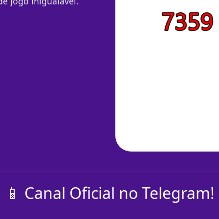
e jogo inigualável.
📱 Canal Oficial no Telegram!