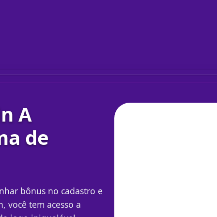
in A
ma de
nhar bônus no cadastro e
, você tem acesso a