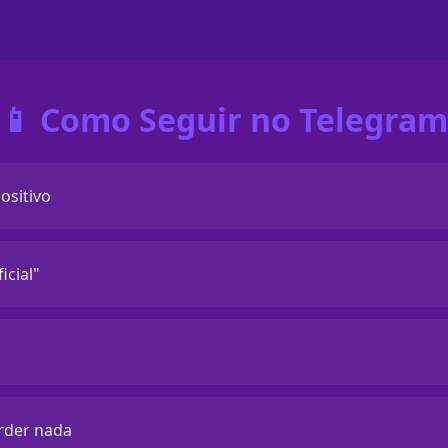
📱 Como Seguir no Telegram
ositivo
cial"
erder nada