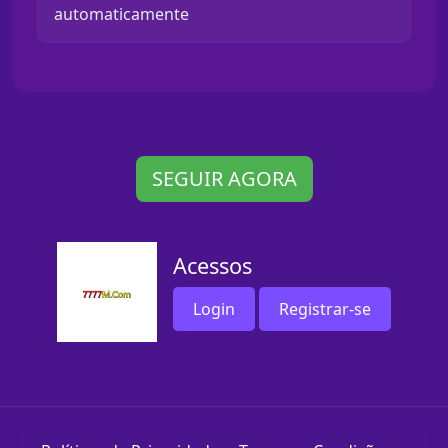
automaticamente
SEGUIR AGORA
Acessos
Login
Registrar-se