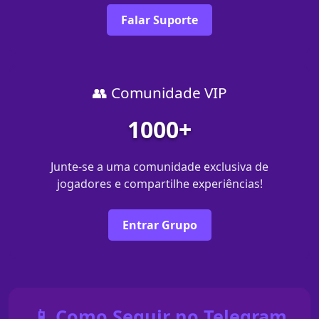
Falar Suporte
👥 Comunidade VIP
1000+
Junte-se a uma comunidade exclusiva de
jogadores e compartilhe experiências!
Entrar Grupo
📱 Como Seguir no Telegram