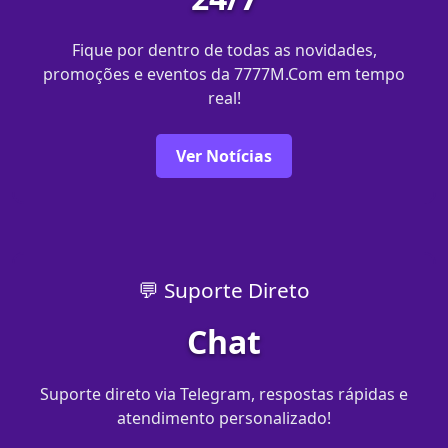
Fique por dentro de todas as novidades,
promoções e eventos da 7777M.Com em tempo
real!
Ver Notícias
💬 Suporte Direto
Chat
Suporte direto via Telegram, respostas rápidas e
atendimento personalizado!