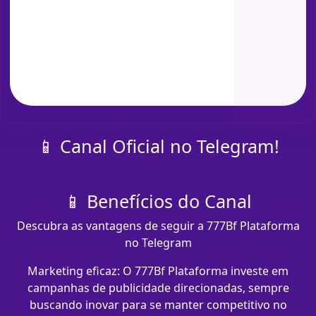
📱 Canal Oficial no Telegram!
📱 Benefícios do Canal
Descubra as vantagens de seguir a 777Bf Plataforma
no Telegram
Marketing eficaz: O 777Bf Plataforma investe em
campanhas de publicidade direcionadas, sempre
buscando inovar para se manter competitivo no