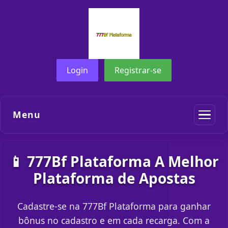
Login
Registrar-se
Menu
📱 777Bf Plataforma A Melhor
Plataforma de Apostas
Cadastre-se na 777Bf Plataforma para ganhar
bônus no cadastro e em cada recarga. Com a