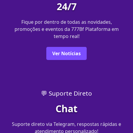
24/7
Fique por dentro de todas as novidades,
promoções e eventos da 777Bf Plataforma em
tempo real!
Ver Notícias
💬 Suporte Direto
Chat
Suporte direto via Telegram, respostas rápidas e
atendimento personalizado!