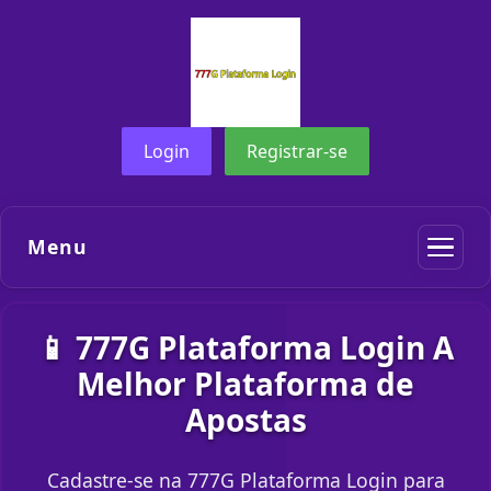
Login
Registrar-se
Menu
📱 777G Plataforma Login A
Melhor Plataforma de
Apostas
Cadastre-se na 777G Plataforma Login para