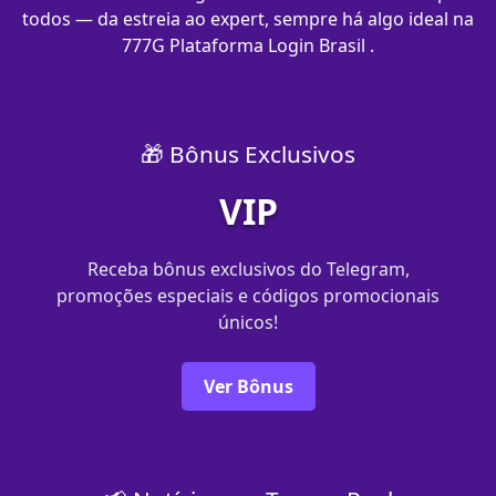
todos — da estreia ao expert, sempre há algo ideal na
777G Plataforma Login Brasil .
🎁 Bônus Exclusivos
VIP
Receba bônus exclusivos do Telegram,
promoções especiais e códigos promocionais
únicos!
Ver Bônus