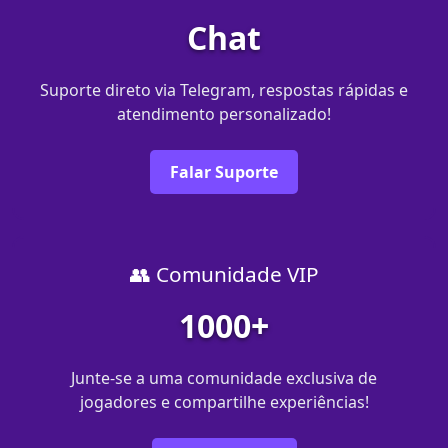
Chat
Suporte direto via Telegram, respostas rápidas e
atendimento personalizado!
Falar Suporte
👥 Comunidade VIP
1000+
Junte-se a uma comunidade exclusiva de
jogadores e compartilhe experiências!