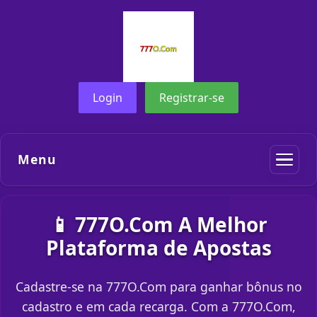
Login
Registrar-se
Menu
📱 777O.Com A Melhor
Plataforma de Apostas
Cadastre-se na 777O.Com para ganhar bônus no
cadastro e em cada recarga. Com a 777O.Com,