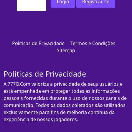
Login
Registrar-se
Políticas de Privacidade
Termos e Condições
Sitemap
Políticas de Privacidade
A 777O.Com valoriza a privacidade de seus usuários e
está empenhada em proteger todas as informações
pessoais fornecidas durante o uso de nossos canais de
comunicação. Todos os dados coletados são utilizados
exclusivamente para fins de melhoria contínua da
experiência de nossos jogadores.