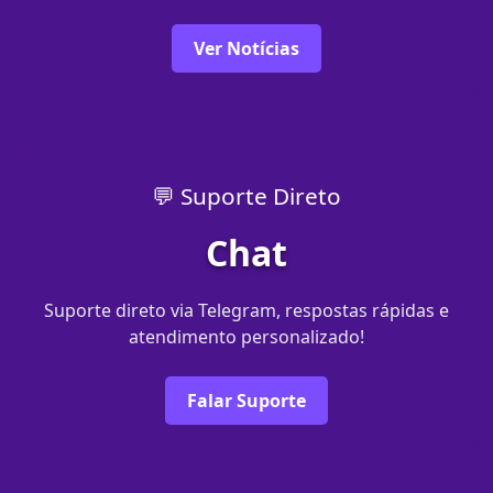
Ver Notícias
💬 Suporte Direto
Chat
Suporte direto via Telegram, respostas rápidas e
atendimento personalizado!
Falar Suporte