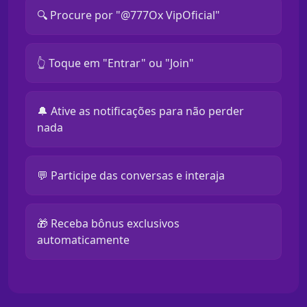
🔍 Procure por "@777Ox VipOficial"
👆 Toque em "Entrar" ou "Join"
🔔 Ative as notificações para não perder
nada
💬 Participe das conversas e interaja
🎁 Receba bônus exclusivos
automaticamente