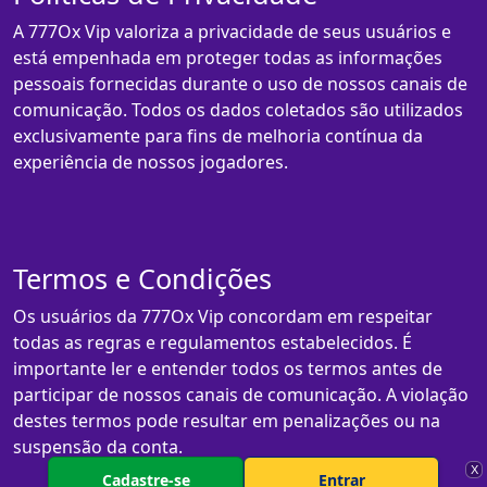
A 777Ox Vip valoriza a privacidade de seus usuários e
está empenhada em proteger todas as informações
pessoais fornecidas durante o uso de nossos canais de
comunicação. Todos os dados coletados são utilizados
exclusivamente para fins de melhoria contínua da
experiência de nossos jogadores.
Termos e Condições
Os usuários da 777Ox Vip concordam em respeitar
todas as regras e regulamentos estabelecidos. É
importante ler e entender todos os termos antes de
participar de nossos canais de comunicação. A violação
destes termos pode resultar em penalizações ou na
suspensão da conta.
X
Cadastre-se
Entrar