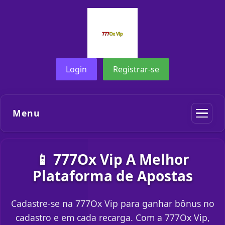
Login
Registrar-se
Menu
📱 777Ox Vip A Melhor
Plataforma de Apostas
Cadastre-se na 777Ox Vip para ganhar bônus no
cadastro e em cada recarga. Com a 777Ox Vip,