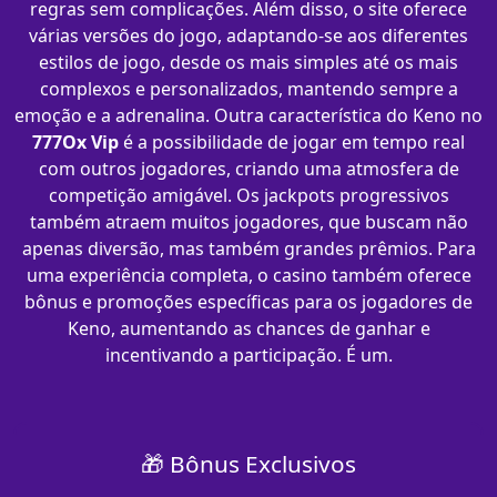
regras sem complicações. Além disso, o site oferece
várias versões do jogo, adaptando-se aos diferentes
estilos de jogo, desde os mais simples até os mais
complexos e personalizados, mantendo sempre a
emoção e a adrenalina. Outra característica do Keno no
777Ox Vip
é a possibilidade de jogar em tempo real
com outros jogadores, criando uma atmosfera de
competição amigável. Os jackpots progressivos
também atraem muitos jogadores, que buscam não
apenas diversão, mas também grandes prêmios. Para
uma experiência completa, o casino também oferece
bônus e promoções específicas para os jogadores de
Keno, aumentando as chances de ganhar e
incentivando a participação. É um.
🎁 Bônus Exclusivos