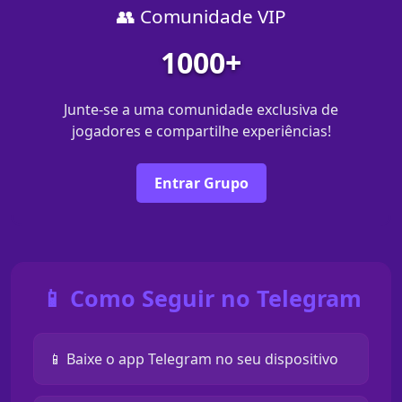
👥 Comunidade VIP
1000+
Junte-se a uma comunidade exclusiva de
jogadores e compartilhe experiências!
Entrar Grupo
📱 Como Seguir no Telegram
📱 Baixe o app Telegram no seu dispositivo