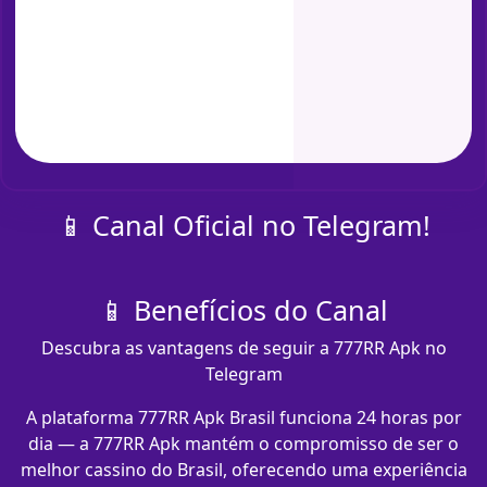
📱 Canal Oficial no Telegram!
📱 Benefícios do Canal
Descubra as vantagens de seguir a 777RR Apk no
Telegram
A plataforma 777RR Apk Brasil funciona 24 horas por
dia — a 777RR Apk mantém o compromisso de ser o
melhor cassino do Brasil, oferecendo uma experiência