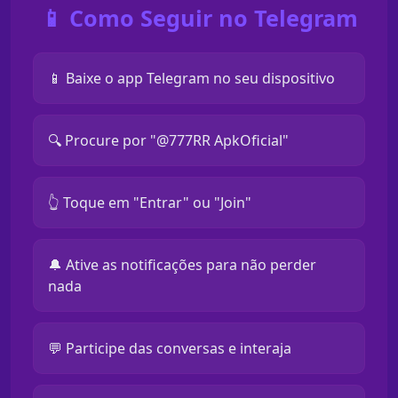
📱 Como Seguir no Telegram
📱 Baixe o app Telegram no seu dispositivo
🔍 Procure por "@777RR ApkOficial"
👆 Toque em "Entrar" ou "Join"
🔔 Ative as notificações para não perder
nada
💬 Participe das conversas e interaja