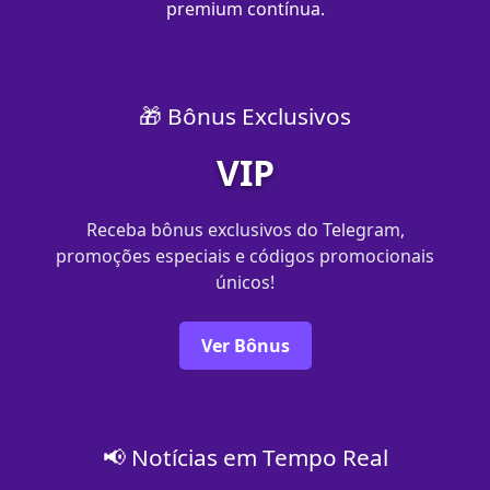
premium contínua.
🎁 Bônus Exclusivos
VIP
Receba bônus exclusivos do Telegram,
promoções especiais e códigos promocionais
únicos!
Ver Bônus
📢 Notícias em Tempo Real