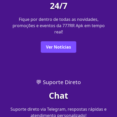
24/7
Fique por dentro de todas as novidades,
promoções e eventos da 777RR Apk em tempo
real!
Ver Notícias
💬 Suporte Direto
Chat
Suporte direto via Telegram, respostas rápidas e
atendimento personalizado!