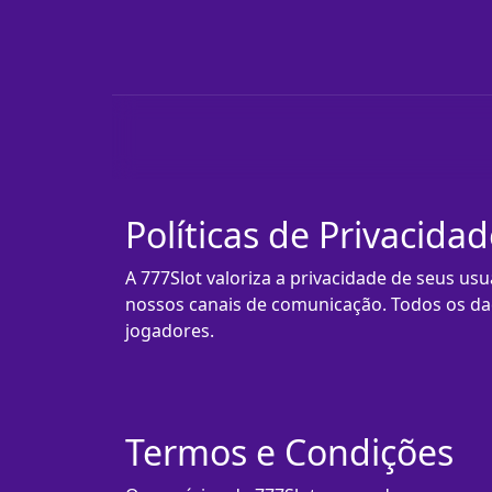
Políticas de Privacida
A 777Slot valoriza a privacidade de seus u
nossos canais de comunicação. Todos os dad
jogadores.
Termos e Condições