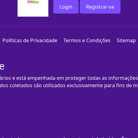
Login
Registrar-se
Políticas de Privacidade
Termos e Condições
Sitemap
de
suários e está empenhada em proteger todas as informações
os coletados são utilizados exclusivamente para fins de m