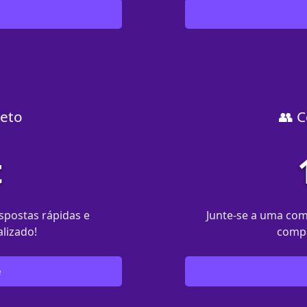
reto
👥 
t
espostas rápidas e
Junte-se a uma com
lizado!
compa
e