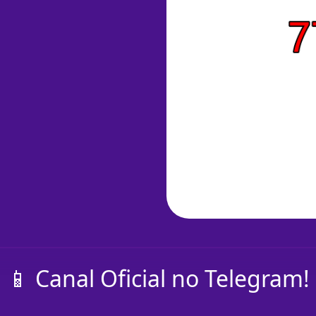
📱 Canal Oficial no Telegram!