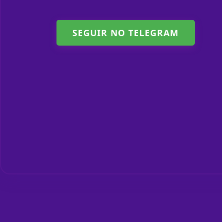
SEGUIR NO TELEGRAM