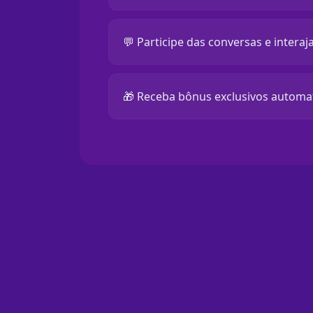
💬 Participe das conversas e interaj
🎁 Receba bônus exclusivos autom