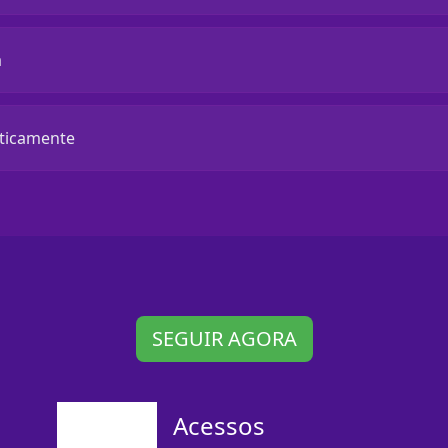
a
aticamente
SEGUIR AGORA
Acessos