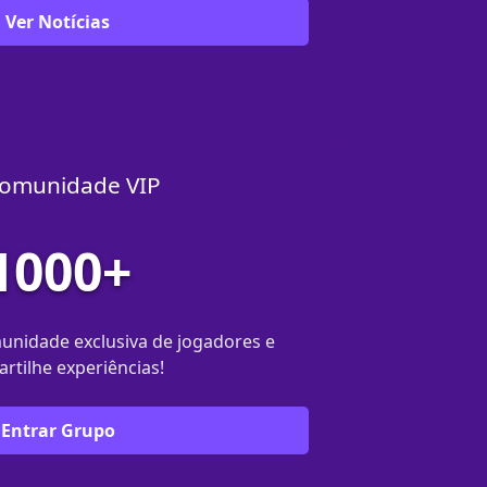
Ver Notícias
Comunidade VIP
1000+
unidade exclusiva de jogadores e
rtilhe experiências!
Entrar Grupo