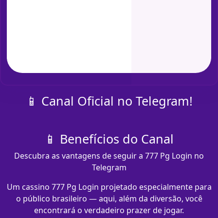
📱 Canal Oficial no Telegram!
📱 Benefícios do Canal
Descubra as vantagens de seguir a 777 Pg Login no
Telegram
Um cassino 777 Pg Login projetado especialmente para
o público brasileiro — aqui, além da diversão, você
encontrará o verdadeiro prazer de jogar.