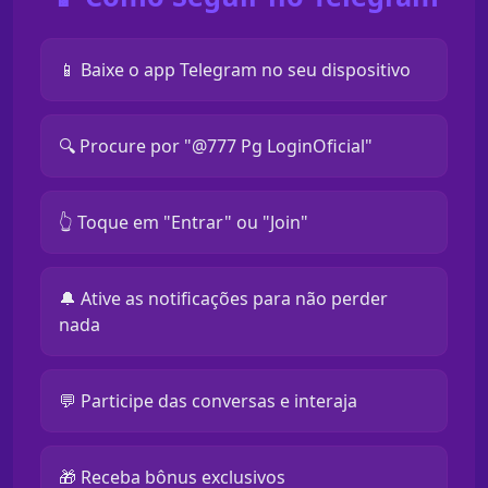
📱 Baixe o app Telegram no seu dispositivo
🔍 Procure por "@777 Pg LoginOficial"
👆 Toque em "Entrar" ou "Join"
🔔 Ative as notificações para não perder
nada
💬 Participe das conversas e interaja
🎁 Receba bônus exclusivos