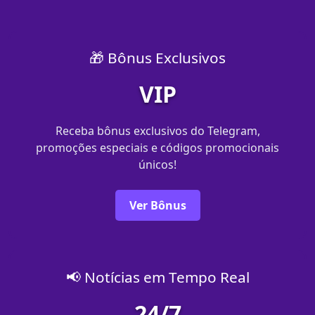
🎁 Bônus Exclusivos
VIP
Receba bônus exclusivos do Telegram,
promoções especiais e códigos promocionais
únicos!
Ver Bônus
📢 Notícias em Tempo Real
24/7