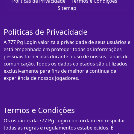
Políticas de Privacidade
Termos e Condições
Sitemap
Políticas de Privacidade
A 777 Pg Login valoriza a privacidade de seus usuários e
está empenhada em proteger todas as informações
pessoais fornecidas durante o uso de nossos canais de
comunicação. Todos os dados coletados são utilizados
exclusivamente para fins de melhoria contínua da
experiência de nossos jogadores.
Termos e Condições
Os usuários da 777 Pg Login concordam em respeitar
todas as regras e regulamentos estabelecidos. É