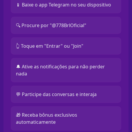
📱 Baixe o app Telegram no seu dispositivo
🔍 Procure por "@778BrlOficial"
👆 Toque em "Entrar" ou "Join"
🔔 Ative as notificações para não perder
nada
💬 Participe das conversas e interaja
🎁 Receba bônus exclusivos
automaticamente