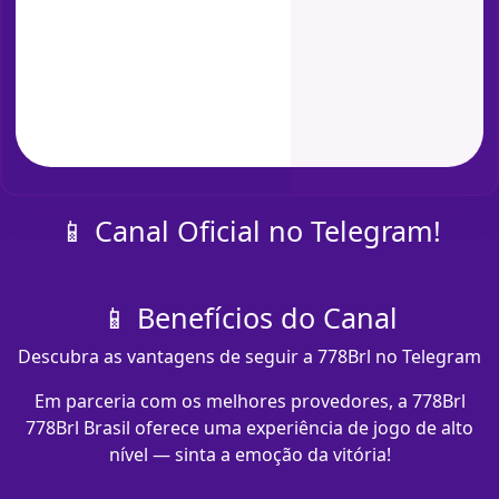
📱 Canal Oficial no Telegram!
📱 Benefícios do Canal
Descubra as vantagens de seguir a 778Brl no Telegram
Em parceria com os melhores provedores, a 778Brl
778Brl Brasil oferece uma experiência de jogo de alto
nível — sinta a emoção da vitória!