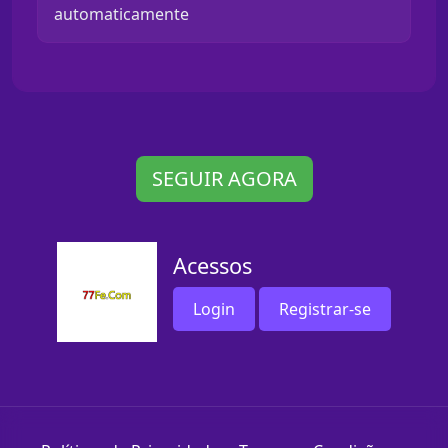
automaticamente
SEGUIR AGORA
Acessos
Login
Registrar-se