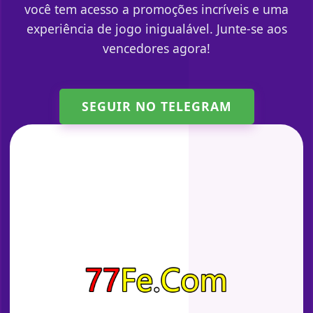
você tem acesso a promoções incríveis e uma
experiência de jogo inigualável. Junte-se aos
vencedores agora!
SEGUIR NO TELEGRAM