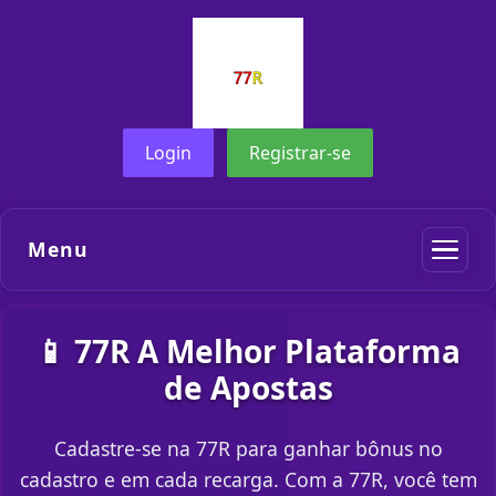
Login
Registrar-se
Menu
📱 77R A Melhor Plataforma
de Apostas
Cadastre-se na 77R para ganhar bônus no
cadastro e em cada recarga. Com a 77R, você tem