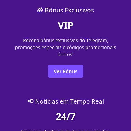
🎁 Bônus Exclusivos
VIP
Receba bônus exclusivos do Telegram,
promoções especiais e códigos promocionais
únicos!
Ver Bônus
📢 Notícias em Tempo Real
24/7