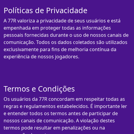
Políticas de Privacidade
A 77R valoriza a privacidade de seus usuários e está
empenhada em proteger todas as informações
pessoais fornecidas durante o uso de nossos canais de
comunicação. Todos os dados coletados são utilizados
exclusivamente para fins de melhoria contínua da
experiência de nossos jogadores.
Termos e Condições
Os usuários da 77R concordam em respeitar todas as
regras e regulamentos estabelecidos. É importante ler
e entender todos os termos antes de participar de
nossos canais de comunicação. A violação destes
termos pode resultar em penalizações ou na