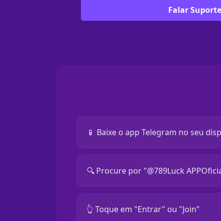
Falar Suport
📱 Baixe o app Telegram no seu disp
🔍 Procure por "@789Luck APPOficia
👆 Toque em "Entrar" ou "Join"