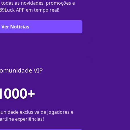
e todas as novidades, promoções e
89Luck APP em tempo real!
Ver Notícias
Comunidade VIP
1000+
unidade exclusiva de jogadores e
rtilhe experiências!