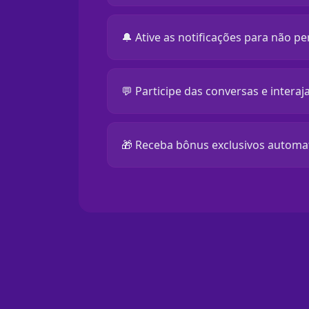
🔔 Ative as notificações para não p
💬 Participe das conversas e interaj
🎁 Receba bônus exclusivos autom