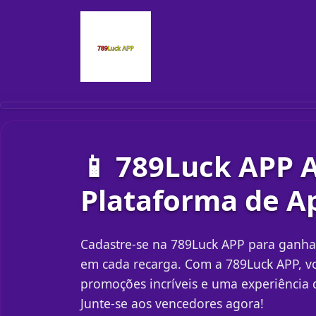
📱 789Luck APP 
Plataforma de A
Cadastre-se na 789Luck APP para ganha
em cada recarga. Com a 789Luck APP, v
promoções incríveis e uma experiência d
Junte-se aos vencedores agora!