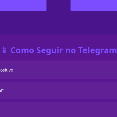
e
📱 Como Seguir no Telegram
ositivo
l"