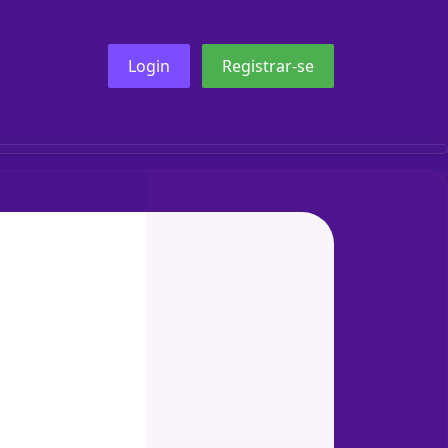
Login
Registrar-se