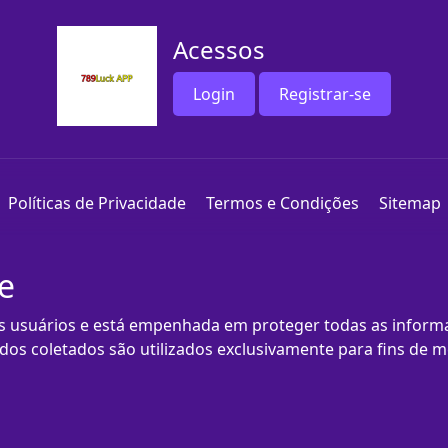
Acessos
Login
Registrar-se
Políticas de Privacidade
Termos e Condições
Sitemap
de
us usuários e está empenhada em proteger todas as inform
os coletados são utilizados exclusivamente para fins de m