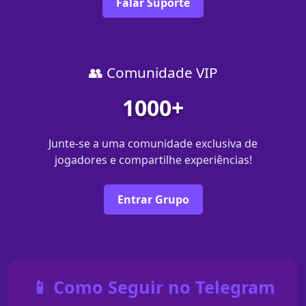
Falar Suporte
👥 Comunidade VIP
1000+
Junte-se a uma comunidade exclusiva de
jogadores e compartilhe experiências!
Entrar Grupo
📱 Como Seguir no Telegram