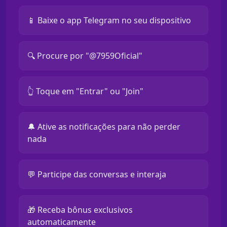
📱 Baixe o app Telegram no seu dispositivo
🔍 Procure por "@7959Oficial"
👆 Toque em "Entrar" ou "Join"
🔔 Ative as notificações para não perder
nada
💬 Participe das conversas e interaja
🎁 Receba bônus exclusivos
automaticamente