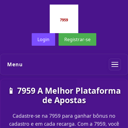
Login
Registrar-se
Menu
📱 7959 A Melhor Plataforma
de Apostas
Cadastre-se na 7959 para ganhar bônus no
cadastro e em cada recarga. Com a 7959, você