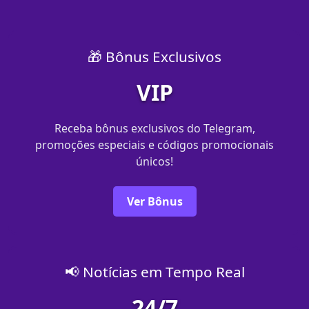
🎁 Bônus Exclusivos
VIP
Receba bônus exclusivos do Telegram,
promoções especiais e códigos promocionais
únicos!
Ver Bônus
📢 Notícias em Tempo Real
24/7