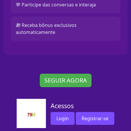
💬 Participe das conversas e interaja
🎁 Receba bônus exclusivos
automaticamente
SEGUIR AGORA
Acessos
Login
Registrar-se