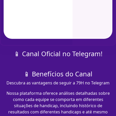
📱 Canal Oficial no Telegram!
📱 Benefícios do Canal
Descubra as vantagens de seguir a 79H no Telegram
Nossa plataforma oferece análises detalhadas sobre
como cada equipe se comporta em diferentes
situações de handicap, incluindo histórico de
resultados com diferentes handicaps e até mesmo