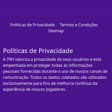
Políticas de Privacidade
Termos e Condições
Sitemap
Políticas de Privacidade
A 79H valoriza a privacidade de seus usuários e está
empenhada em proteger todas as informações
pessoais fornecidas durante o uso de nossos canais de
comunicação. Todos os dados coletados são utilizados
exclusivamente para fins de melhoria contínua da
experiência de nossos jogadores.