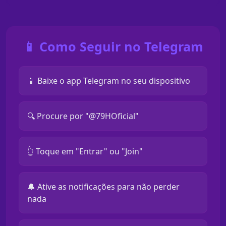
📱 Como Seguir no Telegram
📱 Baixe o app Telegram no seu dispositivo
🔍 Procure por "@79HOficial"
👆 Toque em "Entrar" ou "Join"
🔔 Ative as notificações para não perder
nada