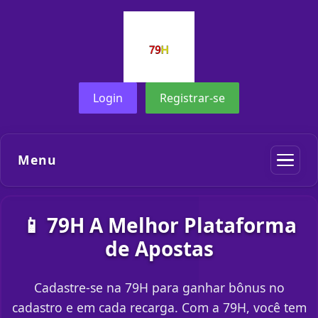
Login
Registrar-se
Menu
📱 79H A Melhor Plataforma
de Apostas
Cadastre-se na 79H para ganhar bônus no
cadastro e em cada recarga. Com a 79H, você tem