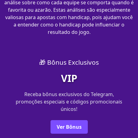
análise sobre como cada equipe se comporta quando é
favorita ou azarão. Estas análises são especialmente
valiosas para apostas com handicap, pois ajudam você
a entender como o handicap pode influenciar o
resultado do jogo.
🎁 Bônus Exclusivos
VIP
Receba bônus exclusivos do Telegram,
promoções especiais e códigos promocionais
únicos!
Ver Bônus