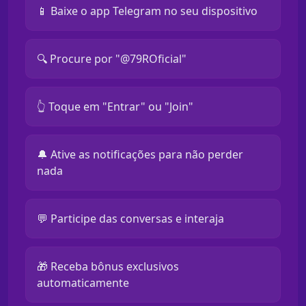
📱 Baixe o app Telegram no seu dispositivo
🔍 Procure por "@79ROficial"
👆 Toque em "Entrar" ou "Join"
🔔 Ative as notificações para não perder
nada
💬 Participe das conversas e interaja
🎁 Receba bônus exclusivos
automaticamente