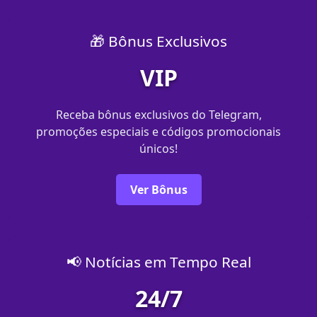
🎁 Bônus Exclusivos
VIP
Receba bônus exclusivos do Telegram,
promoções especiais e códigos promocionais
únicos!
Ver Bônus
📢 Notícias em Tempo Real
24/7