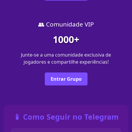
👥 Comunidade VIP
1000+
Junte-se a uma comunidade exclusiva de
jogadores e compartilhe experiências!
Entrar Grupo
📱 Como Seguir no Telegram