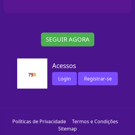
SEGUIR AGORA
Acessos
Login
Registrar-se
Políticas de Privacidade
Termos e Condições
Sitemap