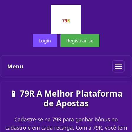
Login
Registrar-se
Menu
📱 79R A Melhor Plataforma
de Apostas
Cadastre-se na 79R para ganhar bônus no
cadastro e em cada recarga. Com a 79R, você tem