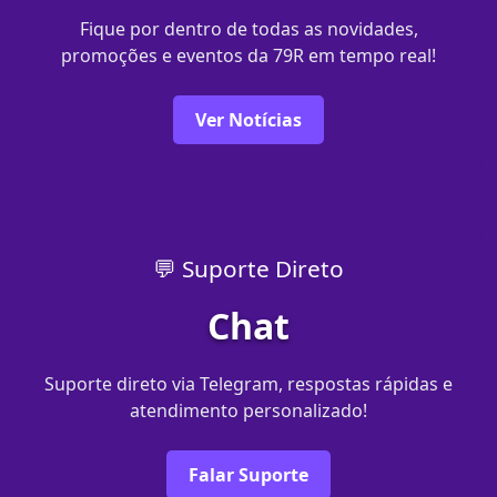
Fique por dentro de todas as novidades,
promoções e eventos da 79R em tempo real!
Ver Notícias
💬 Suporte Direto
Chat
Suporte direto via Telegram, respostas rápidas e
atendimento personalizado!
Falar Suporte