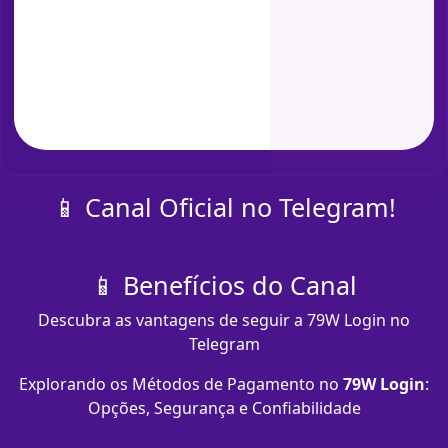
📱 Canal Oficial no Telegram!
📱 Benefícios do Canal
Descubra as vantagens de seguir a 79W Login no
Telegram
Explorando os Métodos de Pagamento no
79W Login
:
Opções, Segurança e Confiabilidade