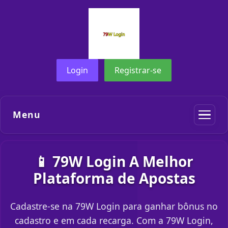
Login
Registrar-se
Menu
📱 79W Login A Melhor
Plataforma de Apostas
Cadastre-se na 79W Login para ganhar bônus no
cadastro e em cada recarga. Com a 79W Login,