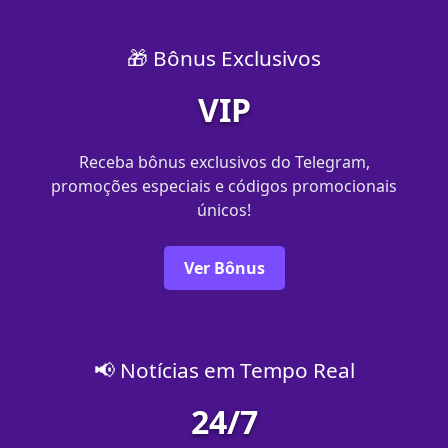
🎁 Bônus Exclusivos
VIP
Receba bônus exclusivos do Telegram,
promoções especiais e códigos promocionais
únicos!
Ver Bônus
📢 Notícias em Tempo Real
24/7