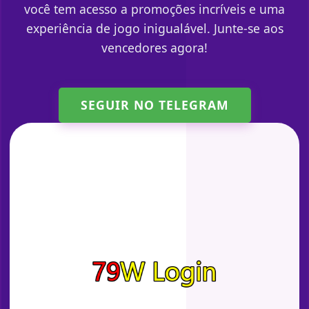
você tem acesso a promoções incríveis e uma
experiência de jogo inigualável. Junte-se aos
vencedores agora!
SEGUIR NO TELEGRAM