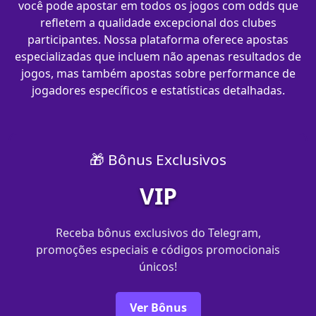
você pode apostar em todos os jogos com odds que
refletem a qualidade excepcional dos clubes
participantes. Nossa plataforma oferece apostas
especializadas que incluem não apenas resultados de
jogos, mas também apostas sobre performance de
jogadores específicos e estatísticas detalhadas.
🎁 Bônus Exclusivos
VIP
Receba bônus exclusivos do Telegram,
promoções especiais e códigos promocionais
únicos!
Ver Bônus