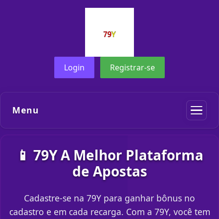
Login
Registrar-se
Menu
📱 79Y A Melhor Plataforma
de Apostas
Cadastre-se na 79Y para ganhar bônus no
cadastro e em cada recarga. Com a 79Y, você tem