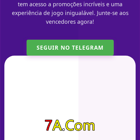
tem acesso a promoções incríveis e uma
experiência de jogo inigualável. Junte-se aos
vencedores agora!
SEGUIR NO TELEGRAM