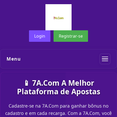
Login
Registrar-se
Menu
📱 7A.Com A Melhor
Plataforma de Apostas
Cadastre-se na 7A.Com para ganhar bônus no
cadastro e em cada recarga. Com a 7A.Com, você