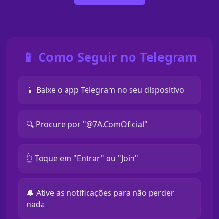
📱 Como Seguir no Telegram
📱 Baixe o app Telegram no seu dispositivo
🔍 Procure por "@7A.ComOficial"
👆 Toque em "Entrar" ou "Join"
🔔 Ative as notificações para não perder
nada