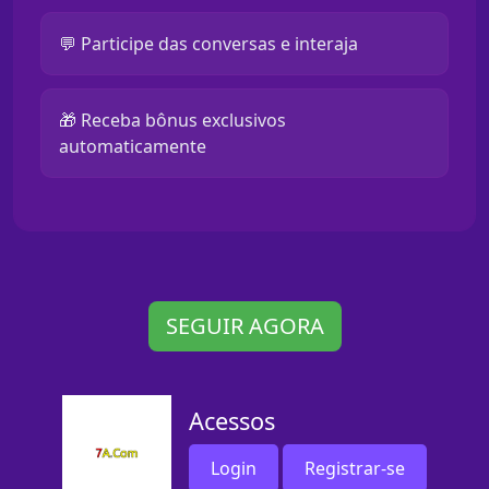
💬 Participe das conversas e interaja
🎁 Receba bônus exclusivos
automaticamente
SEGUIR AGORA
Acessos
Login
Registrar-se