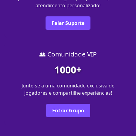
atendimento personalizado!
Falar Suporte
👥 Comunidade VIP
1000+
Junte-se a uma comunidade exclusiva de
jogadores e compartilhe experiências!
Entrar Grupo