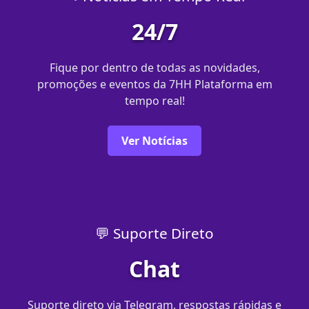
24/7
Fique por dentro de todas as novidades,
promoções e eventos da 7HH Plataforma em
tempo real!
Ver Notícias
💬 Suporte Direto
Chat
Suporte direto via Telegram, respostas rápidas e