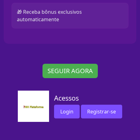
🎁 Receba bônus exclusivos
automaticamente
SEGUIR AGORA
Acessos
Login
Registrar-se