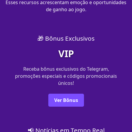
Esses recursos acrescentam emoção e oportunidades
de ganho ao jogo.
🎁 Bônus Exclusivos
VIP
Receba bônus exclusivos do Telegram,
promoções especiais e códigos promocionais
únicos!
Ver Bônus
📢 Notícias em Tempo Real