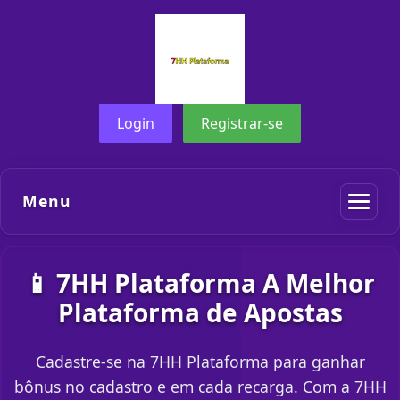
Login
Registrar-se
Menu
📱 7HH Plataforma A Melhor
Plataforma de Apostas
Cadastre-se na 7HH Plataforma para ganhar
bônus no cadastro e em cada recarga. Com a 7HH