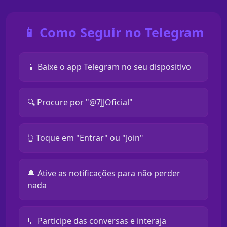
📱 Como Seguir no Telegram
📱 Baixe o app Telegram no seu dispositivo
🔍 Procure por "@7JJOficial"
👆 Toque em "Entrar" ou "Join"
🔔 Ative as notificações para não perder
nada
💬 Participe das conversas e interaja