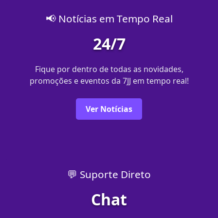
📢 Notícias em Tempo Real
24/7
Fique por dentro de todas as novidades,
promoções e eventos da 7JJ em tempo real!
Ver Notícias
💬 Suporte Direto
Chat