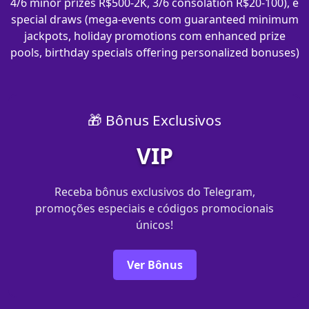
4/6 minor prizes R$500-2K, 3/6 consolation R$20-100), e
special draws (mega-events com guaranteed minimum
jackpots, holiday promotions com enhanced prize
pools, birthday specials offering personalized bonuses)
🎁 Bônus Exclusivos
VIP
Receba bônus exclusivos do Telegram,
promoções especiais e códigos promocionais
únicos!
Ver Bônus