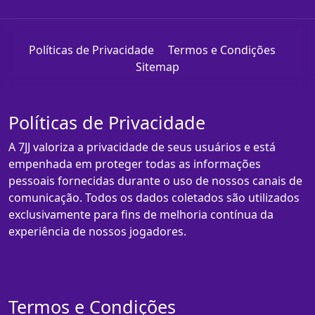
Políticas de Privacidade
Termos e Condições
Sitemap
Políticas de Privacidade
A 7JJ valoriza a privacidade de seus usuários e está
empenhada em proteger todas as informações
pessoais fornecidas durante o uso de nossos canais de
comunicação. Todos os dados coletados são utilizados
exclusivamente para fins de melhoria contínua da
experiência de nossos jogadores.
Termos e Condições