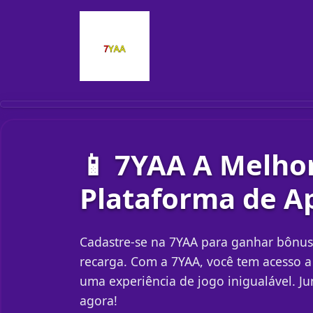
📱 7YAA A Melho
Plataforma de A
Cadastre-se na 7YAA para ganhar bônus
recarga. Com a 7YAA, você tem acesso a
uma experiência de jogo inigualável. J
agora!