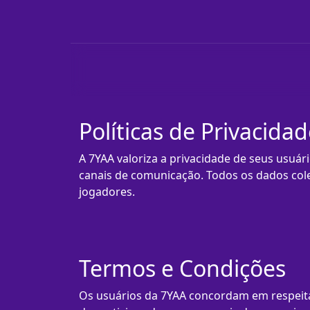
Políticas de Privacida
A 7YAA valoriza a privacidade de seus usuá
canais de comunicação. Todos os dados cole
jogadores.
Termos e Condições
Os usuários da 7YAA concordam em respeitar