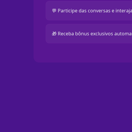
💬 Participe das conversas e interaj
🎁 Receba bônus exclusivos autom