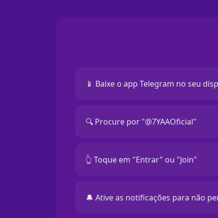
📱 Baixe o app Telegram no seu disp
🔍 Procure por "@7YAAOficial"
👆 Toque em "Entrar" ou "Join"
🔔 Ative as notificações para não p