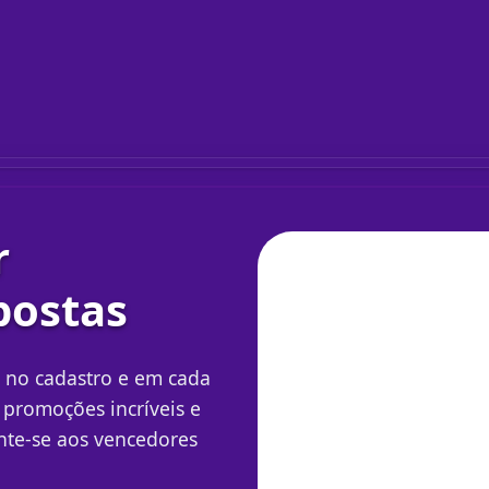
r
postas
 no cadastro e em cada
 promoções incríveis e
unte-se aos vencedores