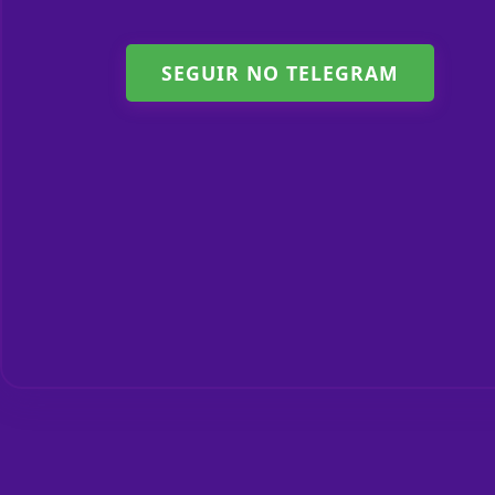
SEGUIR NO TELEGRAM