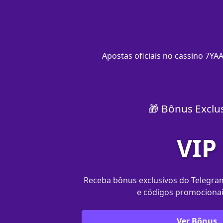
Apostas oficiais no cassino 7YAA
🎁 Bônus Exclu
VIP
Receba bônus exclusivos do Telegra
e códigos promocionai
Ver Bônus