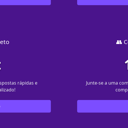
reto
👥 
t
espostas rápidas e
Junte-se a uma com
lizado!
compa
e