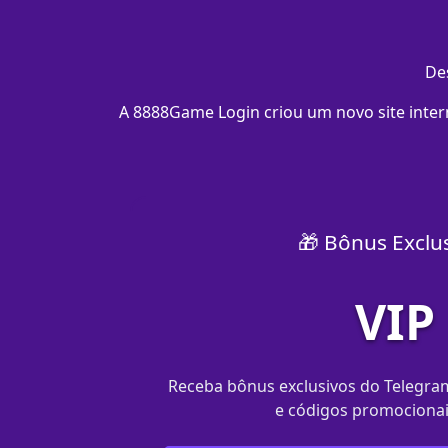
De
A 8888Game Login criou um novo site inter
🎁 Bônus Exclu
VIP
Receba bônus exclusivos do Telegra
e códigos promocionai