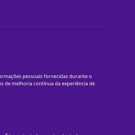
formações pessoais fornecidas durante o
ns de melhoria contínua da experiência de