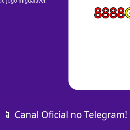
e jogo inigualável.
📱 Canal Oficial no Telegram!