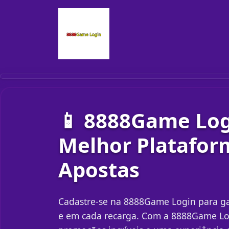
📱 8888Game Log
Melhor Platafor
Apostas
Cadastre-se na 8888Game Login para g
e em cada recarga. Com a 8888Game Log