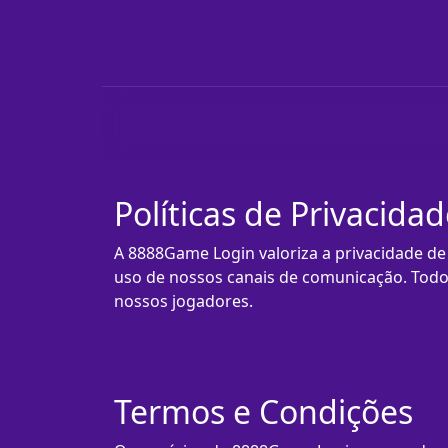
Políticas de Privacida
A 8888Game Login valoriza a privacidade d
uso de nossos canais de comunicação. Todos
nossos jogadores.
Termos e Condições