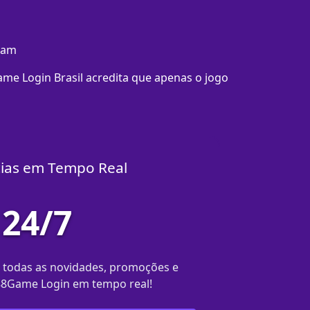
ram
me Login Brasil acredita que apenas o jogo
cias em Tempo Real
24/7
e todas as novidades, promoções e
88Game Login em tempo real!