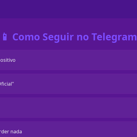
📱 Como Seguir no Telegram
ositivo
icial"
erder nada