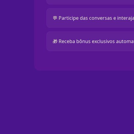
💬 Participe das conversas e interaj
🎁 Receba bônus exclusivos autom