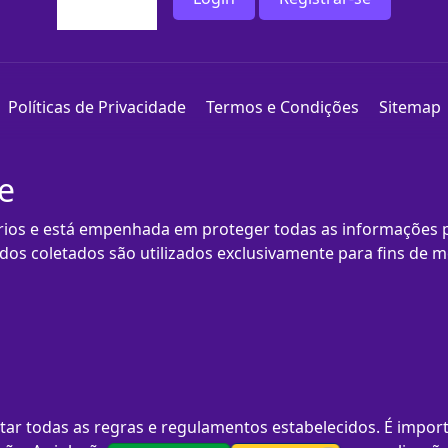
Políticas de Privacidade
Termos e Condições
Sitemap
de
ários e está empenhada em proteger todas as informações 
os coletados são utilizados exclusivamente para fins de m
r todas as regras e regulamentos estabelecidos. É import