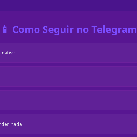
📱 Como Seguir no Telegram
ositivo
erder nada