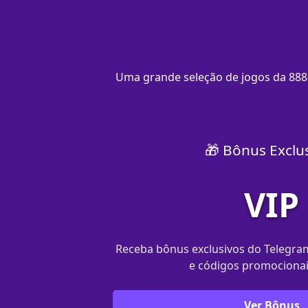
Uma grande seleção de jogos da 8888
🎁 Bônus Exclu
VIP
Receba bônus exclusivos do Telegra
e códigos promocionai
Ver Bônus