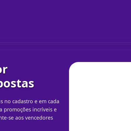
or
postas
s no cadastro e em cada
a promoções incríveis e
unte-se aos vencedores