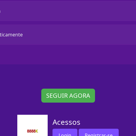
a
aticamente
SEGUIR AGORA
Acessos
Login
Registrar-se