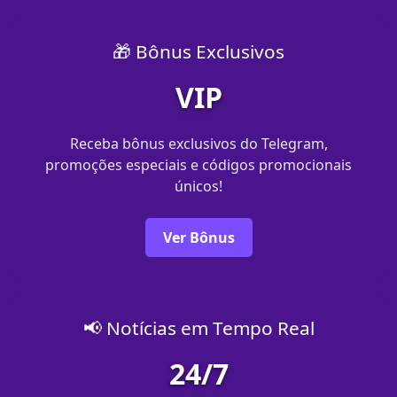
🎁 Bônus Exclusivos
VIP
Receba bônus exclusivos do Telegram,
promoções especiais e códigos promocionais
únicos!
Ver Bônus
📢 Notícias em Tempo Real
24/7