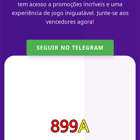
tem acesso a promoções incríveis e uma
experiência de jogo inigualável. Junte-se aos
vencedores agora!
SEGUIR NO TELEGRAM