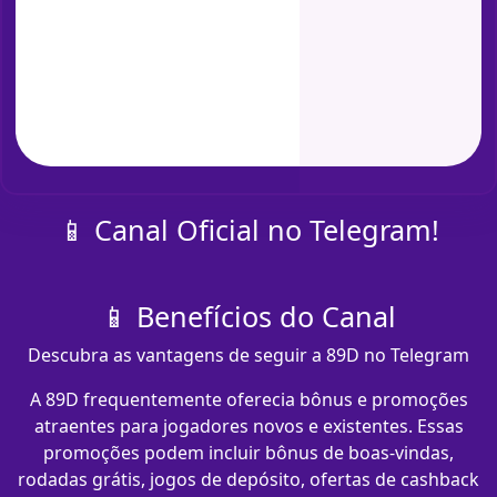
📱 Canal Oficial no Telegram!
📱 Benefícios do Canal
Descubra as vantagens de seguir a 89D no Telegram
A 89D frequentemente oferecia bônus e promoções
atraentes para jogadores novos e existentes. Essas
promoções podem incluir bônus de boas-vindas,
rodadas grátis, jogos de depósito, ofertas de cashback