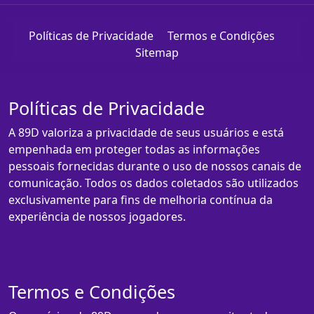
Políticas de Privacidade
Termos e Condições
Sitemap
Políticas de Privacidade
A 89D valoriza a privacidade de seus usuários e está
empenhada em proteger todas as informações
pessoais fornecidas durante o uso de nossos canais de
comunicação. Todos os dados coletados são utilizados
exclusivamente para fins de melhoria contínua da
experiência de nossos jogadores.
Termos e Condições