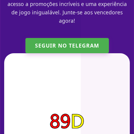
acesso a promoções incríveis e uma experiência
de jogo inigualável. Junte-se aos vencedores
agora!
SEGUIR NO TELEGRAM