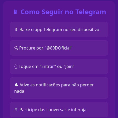
📱 Como Seguir no Telegram
📱 Baixe o app Telegram no seu dispositivo
🔍 Procure por "@89DOficial"
👆 Toque em "Entrar" ou "Join"
🔔 Ative as notificações para não perder
nada
💬 Participe das conversas e interaja