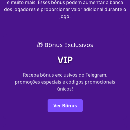
e muito mais. Esses bônus podem aumentar a banca
dos jogadores e proporcionar valor adicional durante o
jogo.
🎁 Bônus Exclusivos
VIP
Receba bônus exclusivos do Telegram,
promoções especiais e códigos promocionais
únicos!
Ver Bônus