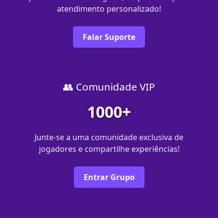
atendimento personalizado!
Falar Suporte
👥 Comunidade VIP
1000+
Junte-se a uma comunidade exclusiva de
jogadores e compartilhe experiências!
Entrar Grupo