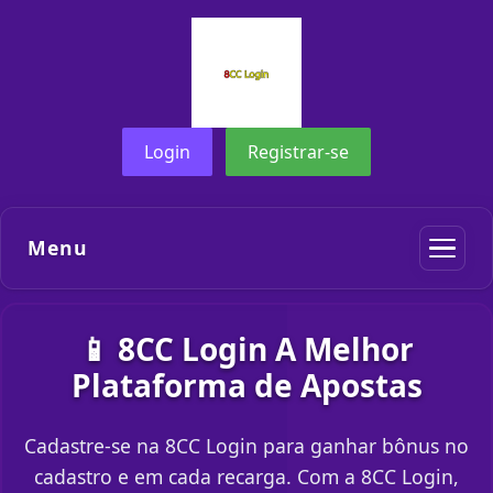
Login
Registrar-se
Menu
📱 8CC Login A Melhor
Plataforma de Apostas
Cadastre-se na 8CC Login para ganhar bônus no
cadastro e em cada recarga. Com a 8CC Login,