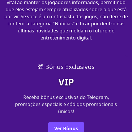
vital ao manter os jogadores informados, permitindo
que eles estejam sempre atualizados sobre o que está
por vir. Se você é um entusiasta dos jogos, não deixe de
conferir a categoria "Notícias" e ficar por dentro das
últimas novidades que moldam o futuro do
entretenimento digital.
🎁 Bônus Exclusivos
VIP
Receba bônus exclusivos do Telegram,
promoções especiais e códigos promocionais
únicos!
Ver Bônus