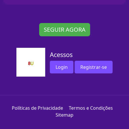
SEGUIR AGORA
Acessos
Login
Registrar-se
Políticas de Privacidade
Termos e Condições
Sitemap