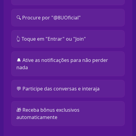
🔍 Procure por "@8UOficial"
👆 Toque em "Entrar" ou "Join"
🔔 Ative as notificações para não perder
nada
💬 Participe das conversas e interaja
🎁 Receba bônus exclusivos
automaticamente