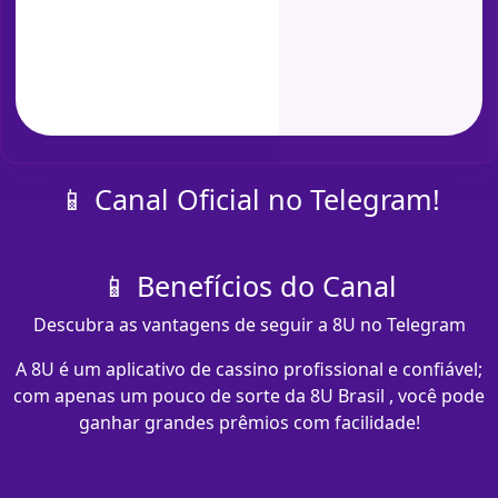
📱 Canal Oficial no Telegram!
📱 Benefícios do Canal
Descubra as vantagens de seguir a 8U no Telegram
A 8U é um aplicativo de cassino profissional e confiável;
com apenas um pouco de sorte da 8U Brasil , você pode
ganhar grandes prêmios com facilidade!