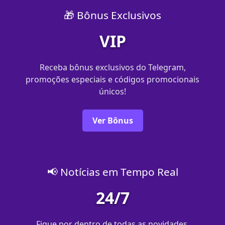
🎁 Bônus Exclusivos
VIP
Receba bônus exclusivos do Telegram,
promoções especiais e códigos promocionais
únicos!
Ver Bônus
📢 Notícias em Tempo Real
24/7
Fique por dentro de todas as novidades,