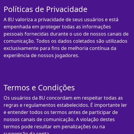
Políticas de Privacidade
A 8U valoriza a privacidade de seus usuários e está
empenhada em proteger todas as informações
pessoais fornecidas durante o uso de nossos canais de
comunicação. Todos os dados coletados são utilizados
exclusivamente para fins de melhoria contínua da
experiência de nossos jogadores.
Termos e Condições
Os usuários da 8U concordam em respeitar todas as
regras e regulamentos estabelecidos. É importante ler
e entender todos os termos antes de participar de
nossos canais de comunicação. A violação destes
termos pode resultar em penalizações ou na
suspensão da conta.