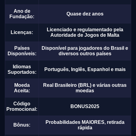
Ano de
Quase dez anos
Fundação:
Licenciado e regulamentado pela
Licenças:
Autoridade de Jogos de Malta
Países
Disponível para jogadores do Brasil e
Disponíveis:
diversos outros países
Idiomas
Português, Inglês, Espanhol e mais
Suportados:
Moeda
Real Brasileiro (BRL) e várias outras
Aceita:
moedas
Código
BONUS2025
Promocional:
Probabilidades MAIORES, retirada
Bônus:
rápida