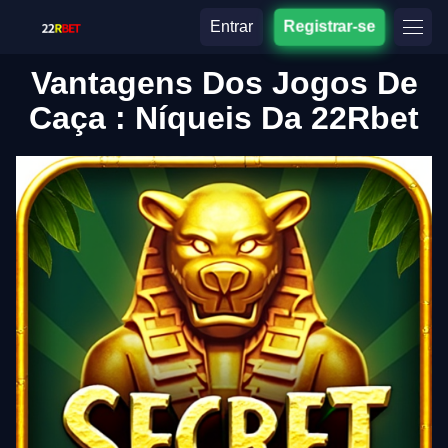
Entrar
Registrar-se
Vantagens Dos Jogos De
Caça : Níqueis Da 22Rbet