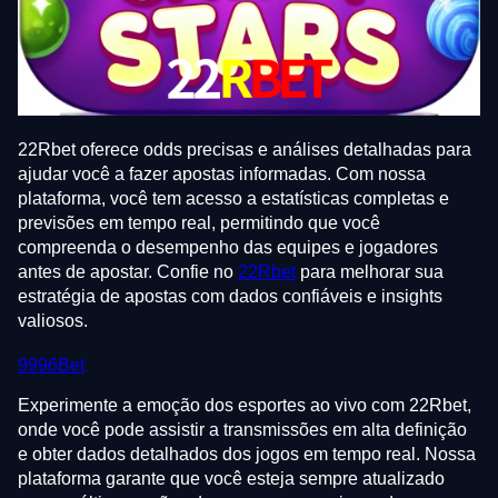
22Rbet oferece odds precisas e análises detalhadas para
ajudar você a fazer apostas informadas. Com nossa
plataforma, você tem acesso a estatísticas completas e
previsões em tempo real, permitindo que você
compreenda o desempenho das equipes e jogadores
antes de apostar. Confie no
22Rbet
para melhorar sua
estratégia de apostas com dados confiáveis e insights
valiosos.
9996Bet
Experimente a emoção dos esportes ao vivo com 22Rbet,
onde você pode assistir a transmissões em alta definição
e obter dados detalhados dos jogos em tempo real. Nossa
plataforma garante que você esteja sempre atualizado