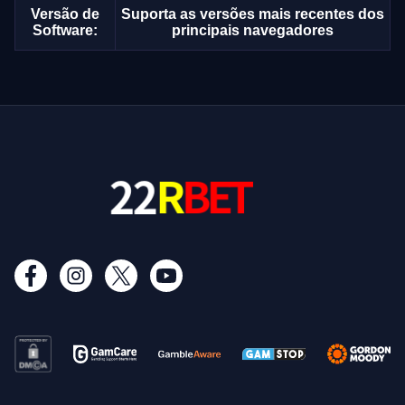
Versão de
Suporta as versões mais recentes dos
Software:
principais navegadores